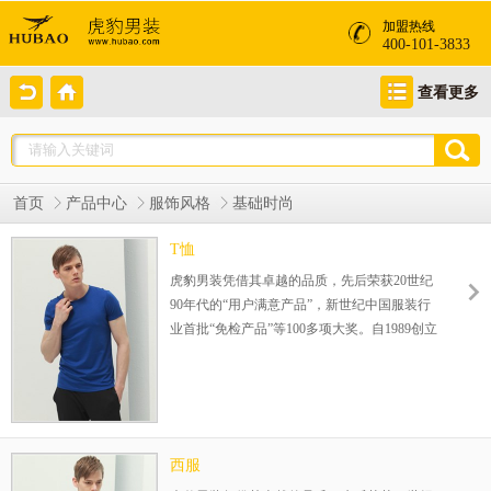
加盟热线
400-101-3833
查看更多
首页
产品中心
服饰风格
基础时尚
T恤
虎豹男装凭借其卓越的品质，先后荣获20世纪
90年代的“用户满意产品”，新世纪中国服装行
业首批“免检产品”等100多项大奖。自1989创立
伊始，一直专注25-35岁品质男装的设计生产，
在全国已成功运营800余家连锁店，完善的赢
利模式，为您的成功保驾护航！整店式输出，
保姆式扶持，让加盟伙伴势在必赢！
西服