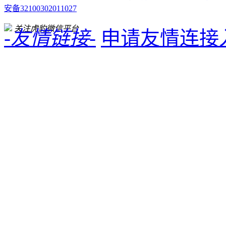
安备32100302011027
关注虎豹微信平台
-友情链接-
申请友情连接