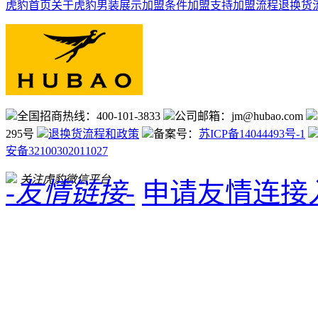
虎豹首页
关于虎豹
男装展示
加盟条件
加盟支持
加盟流程
退换货
全国招商热线：400-101-3833
公司邮箱：jm@hubao.com
295号
退换货流程和政策
备案号：
苏ICP备14044493号-1
安备32100302011027
关注虎豹微信平台
-友情链接-
申请友情连接