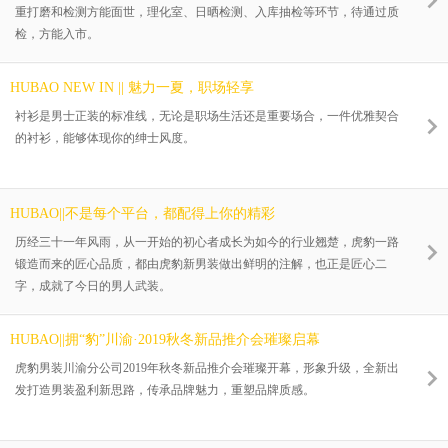
重打磨和检测方能面世，理化室、日晒检测、入库抽检等环节，待通过质
检，方能入市。
HUBAO NEW IN || 魅力一夏，职场轻享
衬衫是男士正装的标准线，无论是职场生活还是重要场合，一件优雅契合
的衬衫，能够体现你的绅士风度。
HUBAO||不是每个平台，都配得上你的精彩
历经三十一年风雨，从一开始的初心者成长为如今的行业翘楚，虎豹一路
锻造而来的匠心品质，都由虎豹新男装做出鲜明的注解，也正是匠心二
字，成就了今日的男人武装。
HUBAO||拥“豹”川渝·2019秋冬新品推介会璀璨启幕
虎豹男装川渝分公司2019年秋冬新品推介会璀璨开幕，形象升级，全新出
发打造男装盈利新思路，传承品牌魅力，重塑品牌质感。