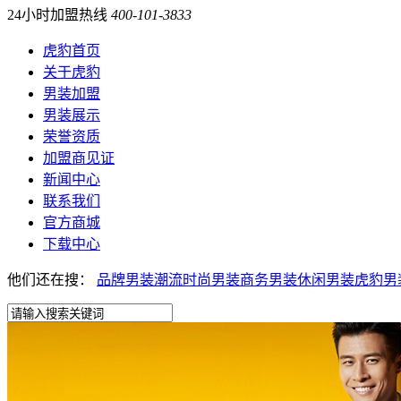
24小时加盟热线
400-101-3833
虎豹首页
关于虎豹
男装加盟
男装展示
荣誉资质
加盟商见证
新闻中心
联系我们
官方商城
下载中心
他们还在搜：
品牌男装
潮流时尚男装
商务男装
休闲男装
虎豹男