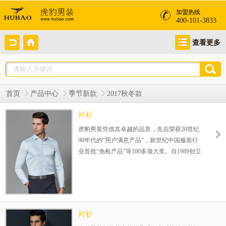
加盟热线
400-101-3833
查看更多
首页
产品中心
季节新款
2017秋冬款
衬衫
虎豹男装凭借其卓越的品质，先后荣获20世纪
90年代的“用户满意产品”，新世纪中国服装行
业首批“免检产品”等100多项大奖。自1989创立
伊始，一直专注25-35岁品质男装的设计生产，
在全国已成功运营800余家连锁店，完善的赢
利模式，为您的成功保驾护航！整店式输出，
保姆式扶持，让加盟伙伴势在必赢！
衬衫