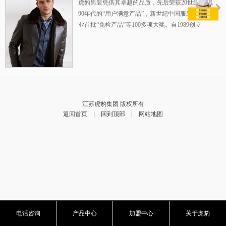
虎豹男装凭借其卓越的品质，先后荣获20世纪
90年代的“用户满意产品”，新世纪中国服装行
业首批“免检产品”等100多项大奖。自1989创立
伊始，一直专注25-35岁品质男装的设计生产，
在全国已成功运营800余家连锁店，完善的赢
利模式，为您的成功保驾护航！整店式输出，
保姆式扶持，让加盟伙伴势在必赢！
江苏虎豹集团 版权所有
返回首页
|
回到顶部
|
网站地图
电话咨询
产品中心
加盟中心
关于虎豹