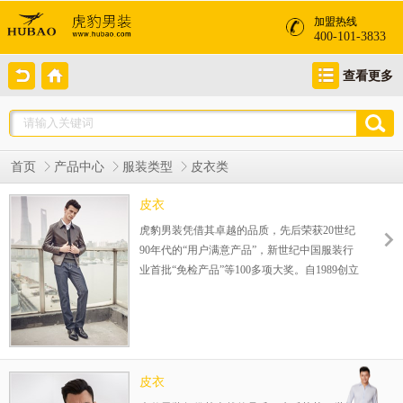
加盟热线
400-101-3833
查看更多
首页
产品中心
服装类型
皮衣类
皮衣
虎豹男装凭借其卓越的品质，先后荣获20世纪
90年代的“用户满意产品”，新世纪中国服装行
业首批“免检产品”等100多项大奖。自1989创立
伊始，一直专注25-35岁品质男装的设计生产，
在全国已成功运营800余家连锁店，完善的赢
利模式，为您的成功保驾护航！整店式输出，
保姆式扶持，让加盟伙伴势在必赢！
皮衣