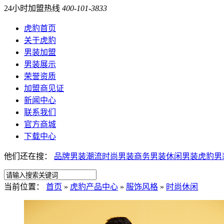
24小时加盟热线
400-101-3833
虎豹首页
关于虎豹
男装加盟
男装展示
荣誉资质
加盟商见证
新闻中心
联系我们
官方商城
下载中心
他们还在搜：
品牌男装
潮流时尚男装
商务男装
休闲男装
虎豹男
当前位置：
首页
»
虎豹产品中心
»
服饰风格
»
时尚休闲