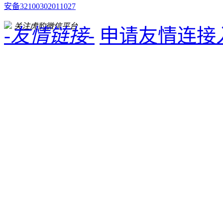
安备32100302011027
关注虎豹微信平台
-友情链接-
申请友情连接