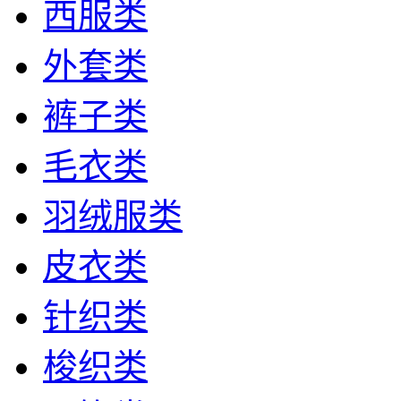
西服类
外套类
裤子类
毛衣类
羽绒服类
皮衣类
针织类
梭织类