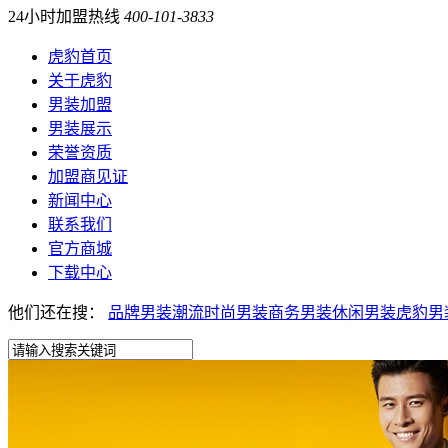
24小时加盟热线
400-101-3833
虎豹首页
关于虎豹
男装加盟
男装展示
荣誉资质
加盟商见证
新闻中心
联系我们
官方商城
下载中心
他们还在搜：
品牌男装
潮流时尚男装
商务男装
休闲男装
虎豹男