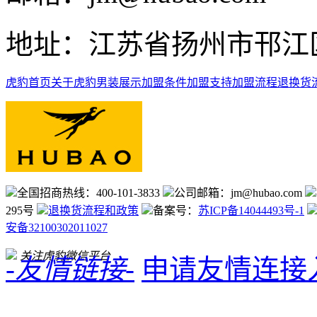
地址：江苏省扬州市邗江区
虎豹首页
关于虎豹
男装展示
加盟条件
加盟支持
加盟流程
退换货
全国招商热线：400-101-3833
公司邮箱：jm@hubao.com
295号
退换货流程和政策
备案号：
苏ICP备14044493号-1
安备32100302011027
关注虎豹微信平台
-友情链接-
申请友情连接