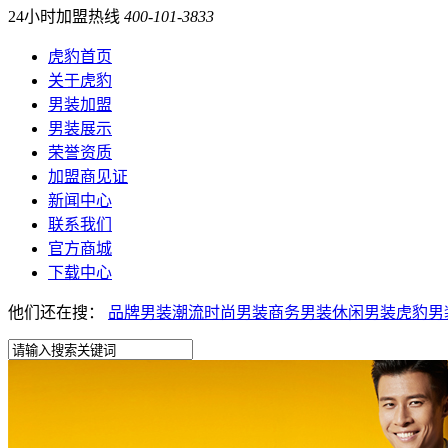
24小时加盟热线
400-101-3833
虎豹首页
关于虎豹
男装加盟
男装展示
荣誉资质
加盟商见证
新闻中心
联系我们
官方商城
下载中心
他们还在搜：
品牌男装
潮流时尚男装
商务男装
休闲男装
虎豹男