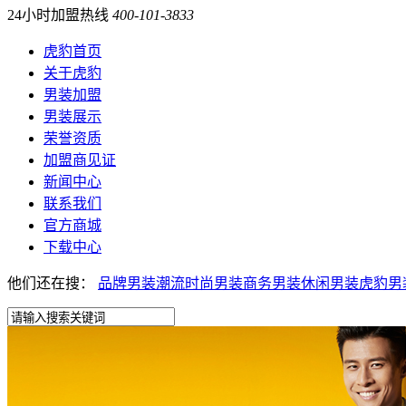
24小时加盟热线
400-101-3833
虎豹首页
关于虎豹
男装加盟
男装展示
荣誉资质
加盟商见证
新闻中心
联系我们
官方商城
下载中心
他们还在搜：
品牌男装
潮流时尚男装
商务男装
休闲男装
虎豹男