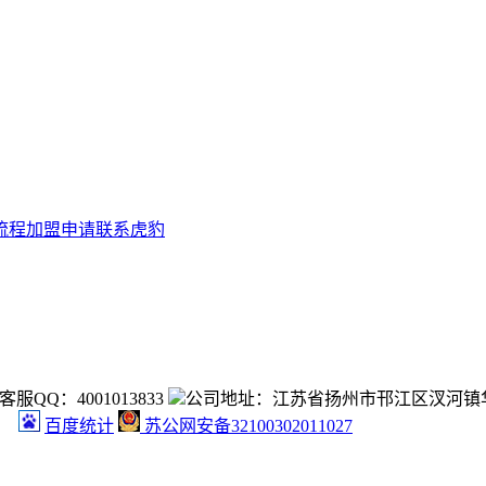
流程
加盟申请
联系虎豹
客服QQ：4001013833
公司地址：江苏省扬州市邗江区汊河镇华
究！
百度统计
苏公网安备32100302011027